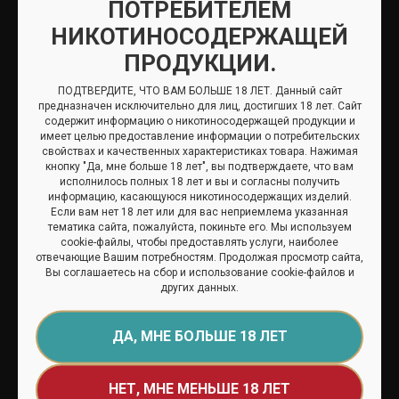
ПОТРЕБИТЕЛЕМ
Однако для мелких торговцев ситуация может
НИКОТИНОСОДЕРЖАЩЕЙ
оказаться критической. Многие небольшие магазины
ПРОДУКЦИИ.
не смогут выполнить требования по площади и
техническому оснащению, что фактически вытолкнет
ПОДТВЕРДИТЕ, ЧТО ВАМ БОЛЬШЕ 18 ЛЕТ. Данный сайт
их из бизнеса. Аналитики ожидают, что к середине
предназначен исключительно для лиц, достигших 18 лет. Сайт
содержит информацию о никотиносодержащей продукции и
2026 года число розничных точек, продающих табак и
имеет целью предоставление информации о потребительских
вейпы, может сократиться на 30–40 %.
свойствах и качественных характеристиках товара. Нажимая
кнопку "Да, мне больше 18 лет", вы подтверждаете, что вам
Что дальше
исполнилось полных 18 лет и вы и согласны получить
информацию, касающуюся никотиносодержащих изделий.
Если вам нет 18 лет или для вас неприемлема указанная
Лицензирование — лишь первый этап масштабной
тематика сайта, пожалуйста, покиньте его. Мы используем
реформы. Уже обсуждаются новые инициативы:
cookie-файлы, чтобы предоставлять услуги, наиболее
отвечающие Вашим потребностям. Продолжая просмотр сайта,
введение единого государственного реестра
Вы соглашаетесь на сбор и использование cookie-файлов и
производителей и дистрибьюторов, обязательная
других данных.
цифровая отчётность и ужесточение ответственности
за продажу несовершеннолетним.
ДА, МНЕ БОЛЬШЕ 18 ЛЕТ
Таким образом, с октября 2025 года российский
табачный рынок начинает движение к «белой»
НЕТ, МНЕ МЕНЬШЕ 18 ЛЕТ
модели работы — с прозрачной структурой,