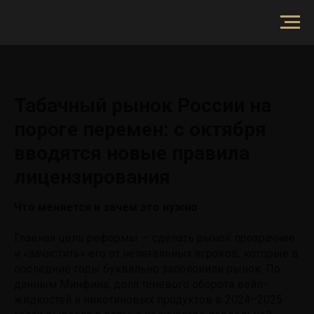
Табачный рынок России на
пороге перемен: с октября
вводятся новые правила
лицензирования
Что меняется и зачем это нужно
Главная цель реформы — сделать рынок прозрачнее
и «зачистить» его от нелегальных игроков, которые в
последние годы буквально заполонили рынок. По
данным Минфина, доля теневого оборота вейп-
жидкостей и никотиновых продуктов в 2024–2025