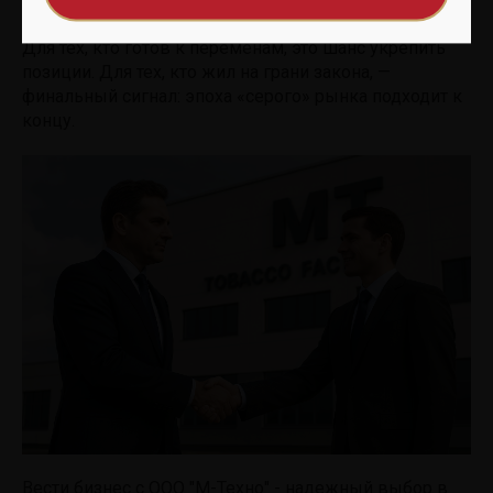
понятными правилами и высоким порогом входа.
Для тех, кто готов к переменам, это шанс укрепить
позиции. Для тех, кто жил на грани закона, —
финальный сигнал: эпоха «серого» рынка подходит к
концу.
Вести бизнес с ООО "М-Техно" - надежный выбор в