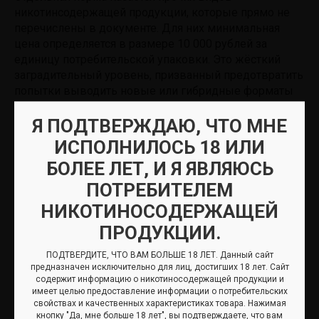
никотинсодержащей продукции, которые прямо не
перечислены в документе. Для них минимальная
цена определяется в размере 10 000 рублей за
единицу потребительской упаковки. Это жёсткий
заградительный уровень, призванный предотвратить
попытки выводить новые или гибридные форматы
продукции за пределы ценового регулирования.
Я ПОДТВЕРЖДАЮ, ЧТО МНЕ
С точки зрения отрасли, новая шкала минимальных
ИСПОЛНИЛОСЬ 18 ИЛИ
цен решает сразу несколько задач.
БОЛЕЕ ЛЕТ, И Я ЯВЛЯЮСЬ
Во-первых, она синхронизирует ценообразование с
ПОТРЕБИТЕЛЕМ
действующей налоговой нагрузкой. Демпинг ниже
НИКОТИНОСОДЕРЖАЩЕЙ
уровня, заложенного с учётом акцизов и НДС,
ПРОДУКЦИИ.
становится экономически и регуляторно
рискованным.
ПОДТВЕРДИТЕ, ЧТО ВАМ БОЛЬШЕ 18 ЛЕТ. Данный сайт
предназначен исключительно для лиц, достигших 18 лет. Сайт
Во-вторых, выравнивается конкурентное поле для
содержит информацию о никотиносодержащей продукции и
имеет целью предоставление информации о потребительских
добросовестных игроков. Те, кто платит акцизы в
свойствах и качественных характеристиках товара. Нажимая
полном объёме и работает «в белую», получают
кнопку "Да, мне больше 18 лет", вы подтверждаете, что вам