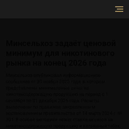
Минсельхоз задаёт ценовой
минимум для никотинового
рынка на конец 2026 года
Минсельхоз опубликовал информационное
сообщение от 30 ноября 2025 года, в котором
представлены минимальные цены на
никотинсодержащую продукцию на период с 1
сентября по 31 декабря 2026 года. Расчёты
выполнены по правилам, закреплённым
постановлением правительства от 14 марта 2024 г. №
301. В основе методики лежат ставки акцизов на
никотинсодержащую продукцию и кальянный табак,